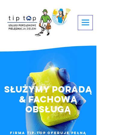
SŁUŻYMY PORADĄ
& FACHOWĄ
OBSŁUGĄ
Firma Tip-Top oferuje pełną