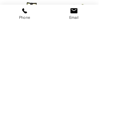
Phone
Email
Do standardowych świadczeń
używamy m.in. maszyn:
zamiatających
myjących​
czyszczących
piorących
polerujących
ogrodniczych