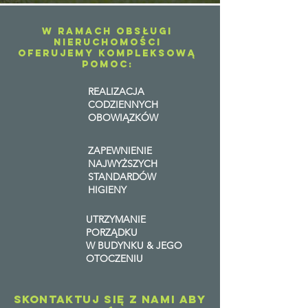
W ramach obsługi
nieruchomości
OFERUJEMY KOMPLEKSOWĄ
POMOC:
REALIZACJA
CODZIENNYCH
OBOWIĄZKÓW
ZAPEWNIENIE
NAJWYŻSZYCH
STANDARDÓW
HIGIENY
UTRZYMANIE
PORZĄDKU
W BUDYNKU & JEGO
OTOCZENIU
SKONTAKTUJ SIĘ Z NAMI ABY