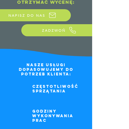
OTRZYMAĆ WYCENĘ:
NAPISZ DO NAS
ZADZWOŃ
NASZE USŁUGI
DOPASOWUJEMY DO
POTRZEB KLIENTA:
częstotliwość
sprzątania
godziny
wykonywania
prac