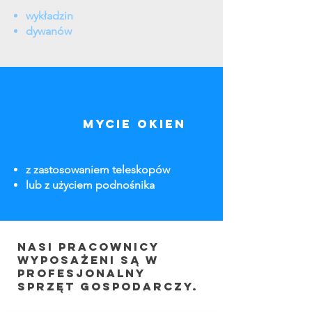
wykładzin
dywanów
mycie okien
z zastosowaniem teleskopów
lub z użyciem podnośnika
Nasi pracownicy
wyposażeni są w
profesjonalny
sprzęt gospodarczy.